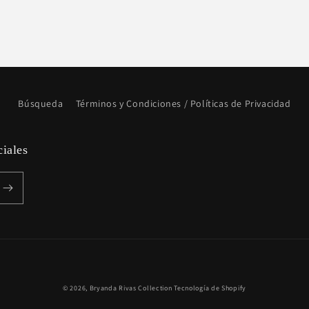
Búsqueda
Términos y Condiciones / Políticas de Privacidad
ciales
Formas
© 2026,
Bryanda Rivas Collection
Tecnología de Shopify
de