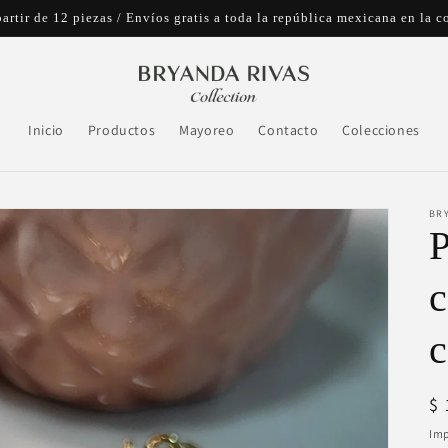
artir de 12 piezas / Envíos gratis a toda la república mexicana en l
Inicio
Productos
Mayoreo
Contacto
Colecciones
BR
P
c
Pr
$
ha
Imp