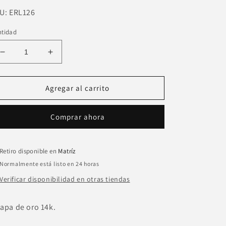
U:
U:
ERL126
ntidad
Reducir
Aumentar
cantidad
cantidad
para
para
Pulsera
Pulsera
Agregar al carrito
eslabon
eslabon
chico
chico
Comprar ahora
con
con
extencion
extencion
cadena
cadena
Retiro disponible en
Matríz
Normalmente está listo en 24 horas
Verificar disponibilidad en otras tiendas
apa de oro 14k.