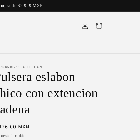
a compra de $2,999 MXN
Iniciar
Carrito
sesión
YANDA RIVAS COLLECTION
ulsera eslabon
hico con extencion
cadena
ecio
 126.00 MXN
bitual
uesto incluido.