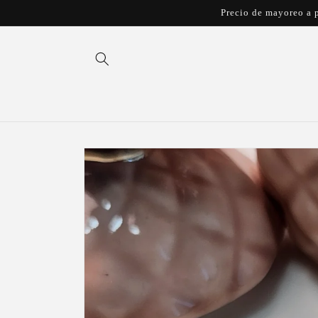
Ir
Precio de mayoreo a p
directamente
al contenido
Ir
directamente
a la
información
del producto