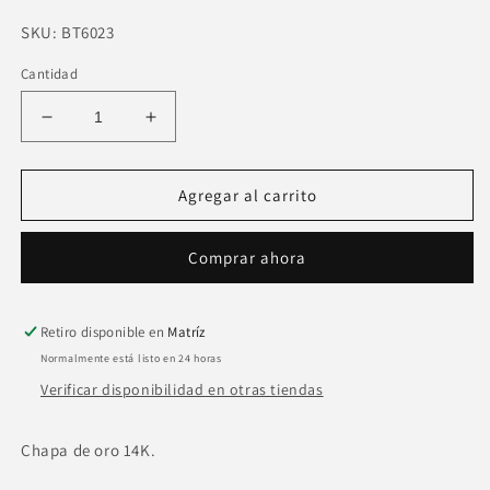
SKU:
SKU:
BT6023
Cantidad
Reducir
Aumentar
cantidad
cantidad
para
para
Collar
Collar
Agregar al carrito
largo
largo
verde
verde
Comprar ahora
mano
mano
hamsa
hamsa
malaquita
malaquita
Retiro disponible en
Matríz
Normalmente está listo en 24 horas
Verificar disponibilidad en otras tiendas
Chapa de oro 14K.