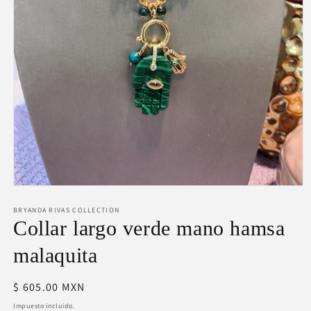
Abrir
elemento
BRYANDA RIVAS COLLECTION
multimedia
1
Collar largo verde mano hamsa
en
una
malaquita
ventana
modal
Precio
$ 605.00 MXN
habitual
Impuesto incluido.