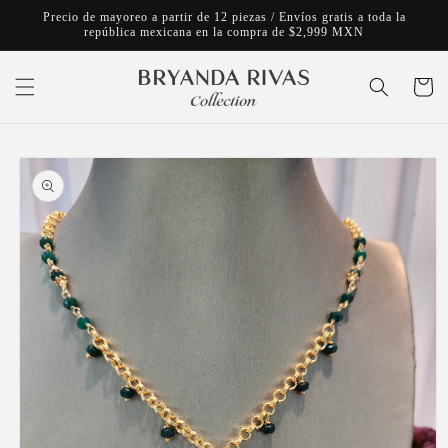
Ir
Precio de mayoreo a partir de 12 piezas / Envíos gratis a toda la
directamente
república mexicana en la compra de $2,999 MXN
al contenido
Carrito
Ir
directamente
a la
información
del producto