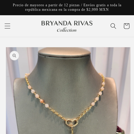
Ir
Precio de mayoreo a partir de 12 piezas / Envíos gratis a toda la
directamente
república mexicana en la compra de $2,999 MXN
al contenido
Carrito
Ir
directamente
a la
información
del producto