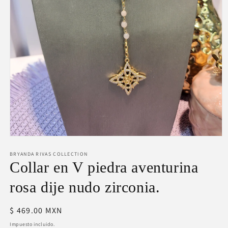
Abrir
elemento
BRYANDA RIVAS COLLECTION
multimedia
1
Collar en V piedra aventurina
en
una
rosa dije nudo zirconia.
ventana
modal
Precio
$ 469.00 MXN
habitual
Impuesto incluido.