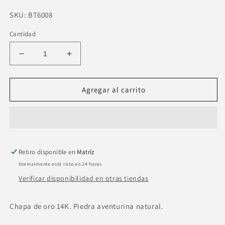
SKU:
SKU:
BT6008
Cantidad
Reducir
Aumentar
cantidad
cantidad
para
para
Collar
Collar
Agregar al carrito
en
en
V
V
piedra
piedra
aventurina
aventurina
rosa
rosa
Retiro disponible en
dije
dije
Matríz
nudo
nudo
Normalmente está listo en 24 horas
zirconia.
zirconia.
Verificar disponibilidad en otras tiendas
Chapa de oro 14K. Piedra aventurina natural.