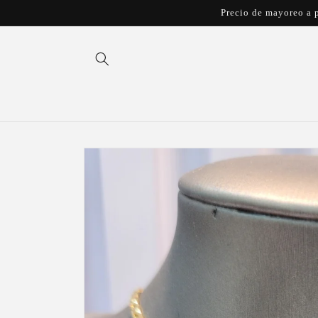
Ir
Precio de mayoreo a p
directamente
al contenido
Ir
directamente
a la
información
del producto