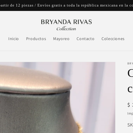
artir de 12 piezas / Envíos gratis a toda la república mexicana en l
Inicio
Productos
Mayoreo
Contacto
Colecciones
BR
C
c
Pr
$
ha
Imp
SK
SK