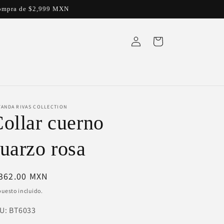
a compra de $2,999 MXN
Iniciar
Carrito
sesión
YANDA RIVAS COLLECTION
ollar cuerno
uarzo rosa
ecio
 362.00 MXN
bitual
uesto incluido.
U:
U:
BT6033