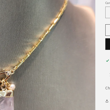
Ca
Ch