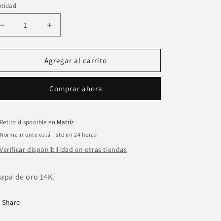
ntidad
Reducir
Aumentar
cantidad
cantidad
para
para
Collar
Collar
Agregar al carrito
cuerno
cuerno
cuarzo
cuarzo
Comprar ahora
rosa
rosa
Retiro disponible en
Matríz
Normalmente está listo en 24 horas
Verificar disponibilidad en otras tiendas
apa de oro 14K.
Share