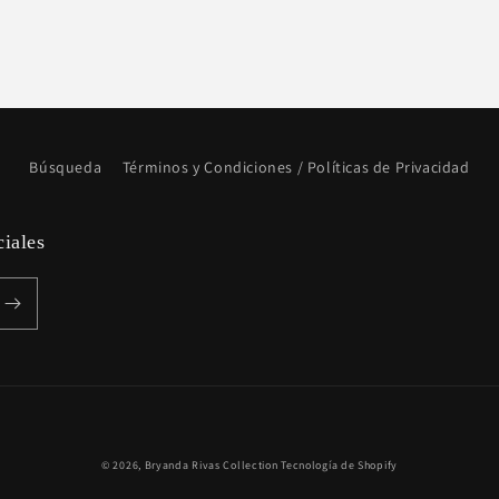
Búsqueda
Términos y Condiciones / Políticas de Privacidad
ciales
Formas
© 2026,
Bryanda Rivas Collection
Tecnología de Shopify
de