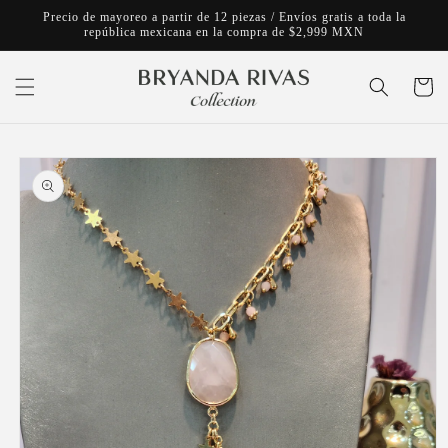
Ir
Precio de mayoreo a partir de 12 piezas / Envíos gratis a toda la
directamente
república mexicana en la compra de $2,999 MXN
al contenido
Carrito
Ir
directamente
a la
información
del producto