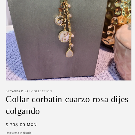
Abrir
elemento
BRYANDA RIVAS COLLECTION
multimedia
1
Collar corbatin cuarzo rosa dijes
en
una
colgando
ventana
modal
Precio
$ 708.00 MXN
habitual
Impuesto incluido.