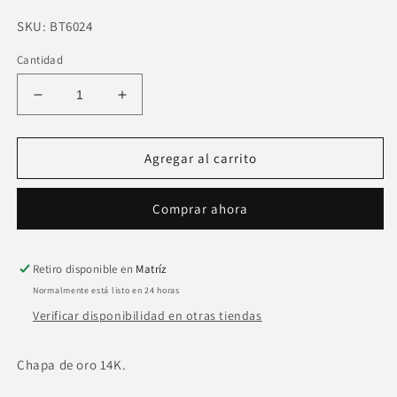
SKU:
SKU:
BT6024
Cantidad
Reducir
Aumentar
cantidad
cantidad
para
para
Collar
Collar
Agregar al carrito
corbatin
corbatin
cuarzo
cuarzo
Comprar ahora
rosa
rosa
dijes
dijes
colgando
colgando
Retiro disponible en
Matríz
Normalmente está listo en 24 horas
Verificar disponibilidad en otras tiendas
Chapa de oro 14K.