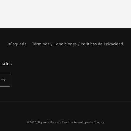
Búsqueda
Términos y Condiciones / Políticas de Privacidad
ciales
Formas
© 2026,
Bryanda Rivas Collection
Tecnología de Shopify
de