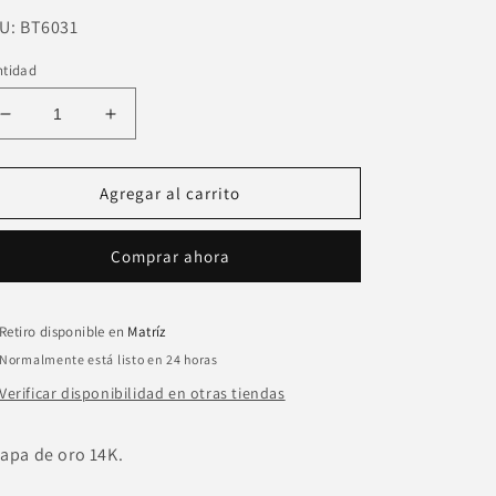
U:
U:
BT6031
ntidad
Reducir
Aumentar
cantidad
cantidad
para
para
Choker
Choker
Agregar al carrito
ojo
ojo
negro
negro
Comprar ahora
vidrio
vidrio
piedras
piedras
colgando
colgando
Retiro disponible en
Matríz
Normalmente está listo en 24 horas
Verificar disponibilidad en otras tiendas
apa de oro 14K.