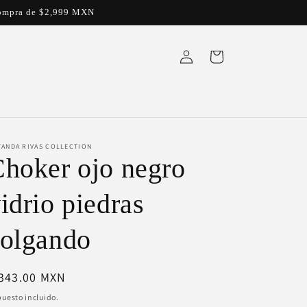
a compra de $2,999 MXN
Iniciar
Carrito
sesión
YANDA RIVAS COLLECTION
hoker ojo negro
idrio piedras
olgando
ecio
 343.00 MXN
bitual
uesto incluido.