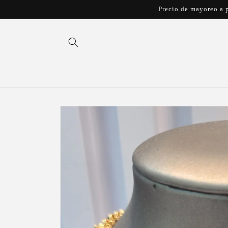
Ir
Precio de mayoreo a p
directamente
al contenido
Ir
directamente
a la
información
del producto