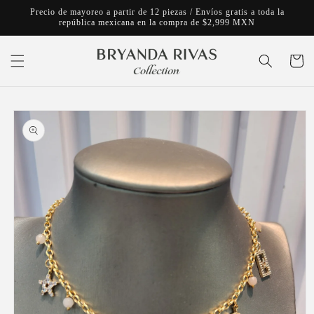
Ir
Precio de mayoreo a partir de 12 piezas / Envíos gratis a toda la
directamente
república mexicana en la compra de $2,999 MXN
al contenido
Carrito
Ir
directamente
a la
información
del producto