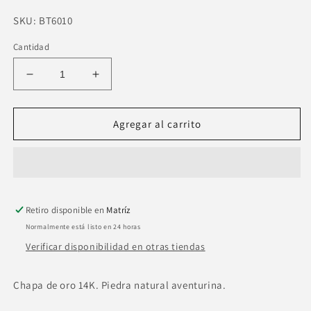
SKU:
SKU:
BT6010
Cantidad
Reducir
Aumentar
cantidad
cantidad
para
para
Choker
Choker
Agregar al carrito
dijes
dijes
piedra
piedra
aventurina
aventurina
rosa
rosa
Retiro disponible en
Matríz
Normalmente está listo en 24 horas
Verificar disponibilidad en otras tiendas
Chapa de oro 14K. Piedra natural aventurina.