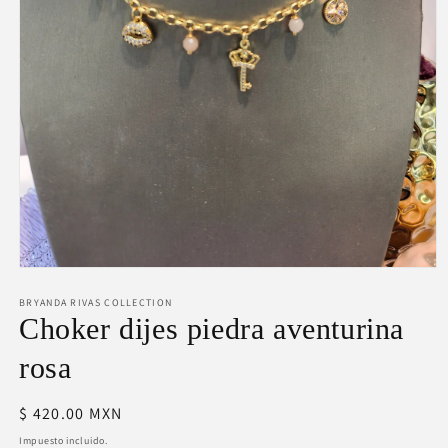
Abrir
elemento
BRYANDA RIVAS COLLECTION
multimedia
1
Choker dijes piedra aventurina
en
una
rosa
ventana
modal
Precio
$ 420.00 MXN
habitual
Impuesto incluido.