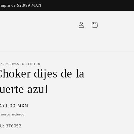
a compra de $2,999 MXN
Iniciar
Carrito
sesión
YANDA RIVAS COLLECTION
hoker dijes de la
uerte azul
ecio
 471.00 MXN
bitual
uesto incluido.
U:
U:
BT6052