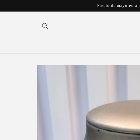
Ir
Precio de mayoreo a p
directamente
al contenido
Ir
directamente
a la
información
del producto