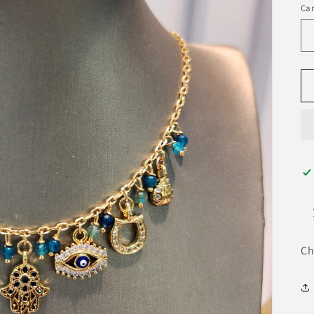
Ca
Ch