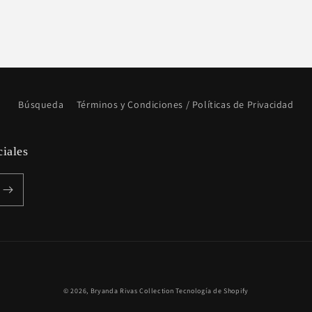
Búsqueda
Términos y Condiciones / Políticas de Privacidad
ciales
Formas
© 2026,
Bryanda Rivas Collection
Tecnología de Shopify
de