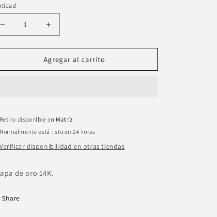
ntidad
Reducir
Aumentar
cantidad
cantidad
para
para
Choker
Choker
Agregar al carrito
dijes
dijes
de
de
la
la
suerte
suerte
azul
azul
Retiro disponible en
Matríz
Normalmente está listo en 24 horas
Verificar disponibilidad en otras tiendas
apa de oro 14K.
Share