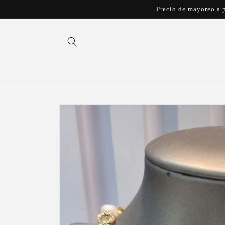
Ir
Precio de mayoreo a p
directamente
al contenido
Ir
directamente
a la
información
del producto