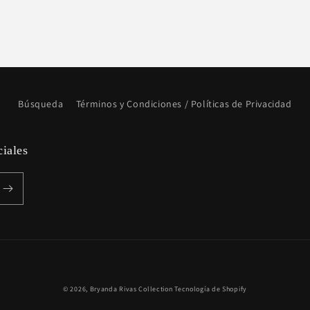
Búsqueda
Términos y Condiciones / Políticas de Privacidad
ciales
Formas
© 2026,
Bryanda Rivas Collection
Tecnología de Shopify
de