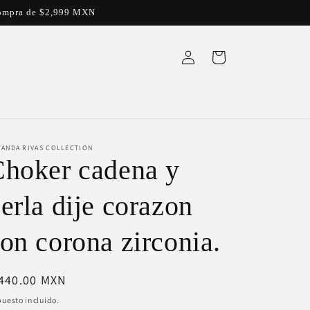
a compra de $2,999 MXN
Iniciar
Carrito
sesión
YANDA RIVAS COLLECTION
hoker cadena y
erla dije corazon
on corona zirconia.
ecio
 440.00 MXN
bitual
uesto incluido.