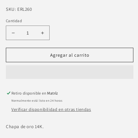
SKU:
SKU:
ERL260
Cantidad
Reducir
Aumentar
cantidad
cantidad
para
para
Broquel
Broquel
Agregar al carrito
luna
luna
madre
madre
perla
perla
zirconia.
zirconia.
Retiro disponible en
Matríz
Normalmente está listo en 24 horas
Verificar disponibilidad en otras tiendas
Chapa de oro 14K.