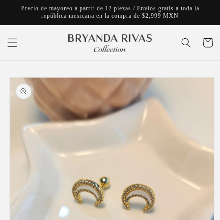
Ir
Precio de mayoreo a partir de 12 piezas / Envíos gratis a toda la
directamente
república mexicana en la compra de $2,999 MXN
al contenido
Carrito
Ir
directamente
a la
información
del producto