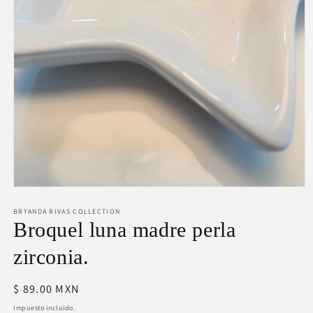
Abrir
elemento
BRYANDA RIVAS COLLECTION
multimedia
1
Broquel luna madre perla
en
una
zirconia.
ventana
modal
Precio
$ 89.00 MXN
habitual
Impuesto incluido.