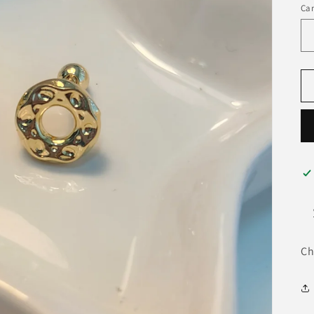
Ca
Ch