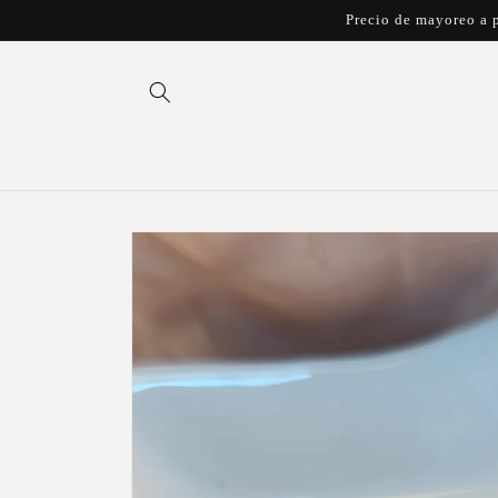
Ir
Precio de mayoreo a p
directamente
al contenido
Ir
directamente
a la
información
del producto