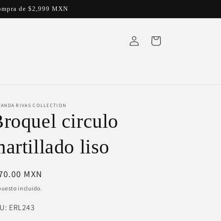
a compra de $2,999 MXN
Iniciar
Carrito
sesión
YANDA RIVAS COLLECTION
roquel circulo
artillado liso
ecio
 70.00 MXN
bitual
uesto incluido.
U:
U:
ERL243