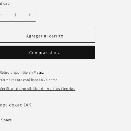
ntidad
Reducir
Aumentar
cantidad
cantidad
para
para
Broquel
Broquel
Agregar al carrito
circulo
circulo
martillado
martillado
Comprar ahora
liso
liso
Retiro disponible en
Matríz
Normalmente está listo en 24 horas
Verificar disponibilidad en otras tiendas
apa de oro 14K.
Share