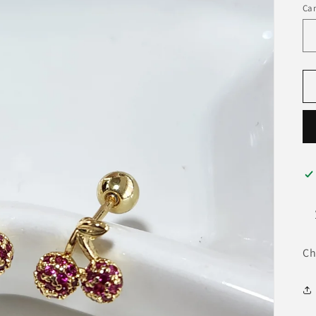
Ca
Ch