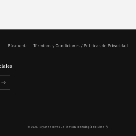
Búsqueda
Términos y Condiciones / Políticas de Privacidad
ciales
Formas
© 2026,
Bryanda Rivas Collection
Tecnología de Shopify
de