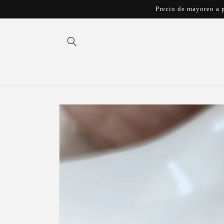
Ir
Precio de mayoreo a p
directamente
al contenido
Ir
directamente
a la
información
del producto