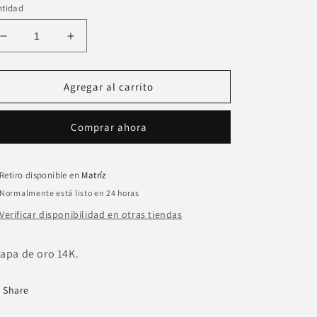
ntidad
Reducir
Aumentar
cantidad
cantidad
para
para
Broquel
Broquel
Agregar al carrito
cerezas
cerezas
zirconias.
zirconias.
Comprar ahora
Retiro disponible en
Matríz
Normalmente está listo en 24 horas
Verificar disponibilidad en otras tiendas
apa de oro 14K.
Share