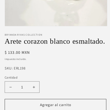
Abrir
elemento
BRYANDA RIVAS COLLECTION
multimedia
1
Arete corazon blanco esmaltado.
en
una
ventana
Precio
$ 133.00 MXN
modal
habitual
Impuesto incluido.
SKU:
SKU:
ERL198
Cantidad
Reducir
Aumentar
cantidad
cantidad
para
para
Arete
Arete
Agregar al carrito
corazon
corazon