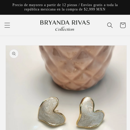
Ir
Precio de mayoreo a partir de 12 piezas / Envíos gratis a toda la
directamente
república mexicana en la compra de $2,999 MXN
al contenido
Carrito
Ir
directamente
a la
información
del producto