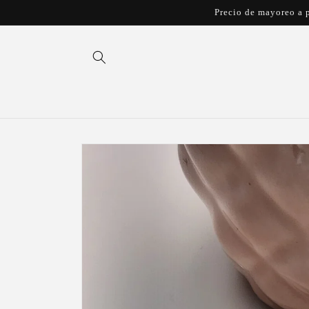
Ir
Precio de mayoreo a p
directamente
al contenido
Ir
directamente
a la
información
del producto