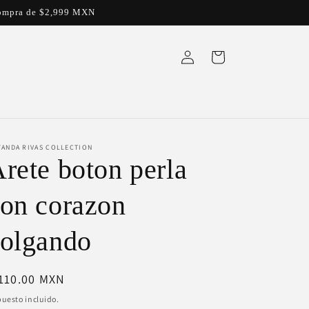
a compra de $2,999 MXN
Iniciar
Carrito
sesión
YANDA RIVAS COLLECTION
rete boton perla
on corazon
olgando
ecio
110.00 MXN
bitual
uesto incluido.