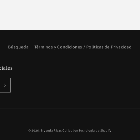
Búsqueda
Términos y Condiciones / Políticas de Privacidad
ciales
Formas
© 2026,
Bryanda Rivas Collection
Tecnología de Shopify
de