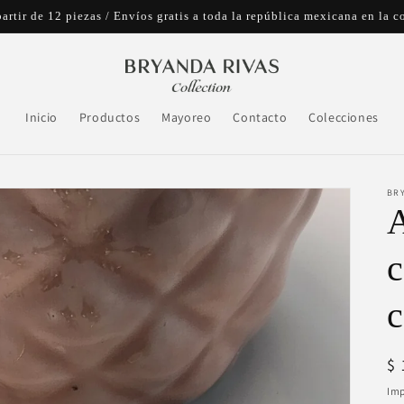
artir de 12 piezas / Envíos gratis a toda la república mexicana en l
Inicio
Productos
Mayoreo
Contacto
Colecciones
BR
A
c
c
Pr
$ 
ha
Imp