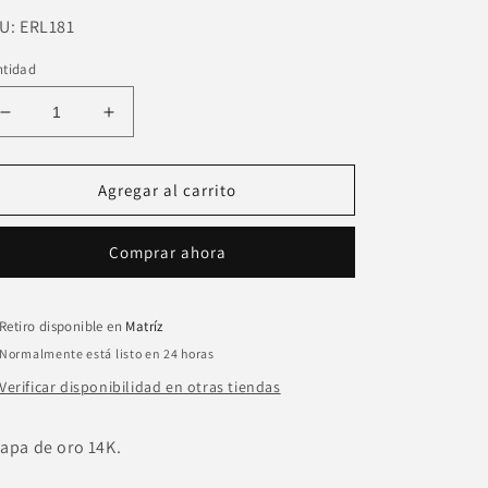
U:
U:
ERL181
ntidad
Reducir
Aumentar
cantidad
cantidad
para
para
Arete
Arete
Agregar al carrito
boton
boton
perla
perla
Comprar ahora
con
con
corazon
corazon
colgando
colgando
Retiro disponible en
Matríz
Normalmente está listo en 24 horas
Verificar disponibilidad en otras tiendas
apa de oro 14K.