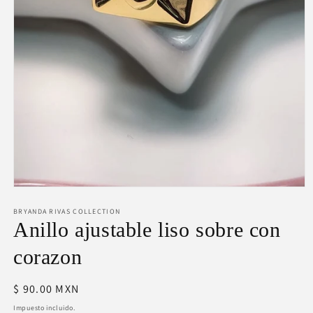
Abrir
elemento
BRYANDA RIVAS COLLECTION
multimedia
1
Anillo ajustable liso sobre con
en
una
corazon
ventana
modal
Precio
$ 90.00 MXN
habitual
Impuesto incluido.