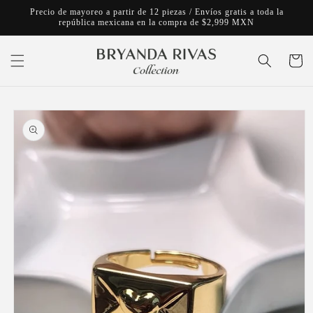
Ir
Precio de mayoreo a partir de 12 piezas / Envíos gratis a toda la
directamente
república mexicana en la compra de $2,999 MXN
al contenido
Carrito
Ir
directamente
a la
información
del producto