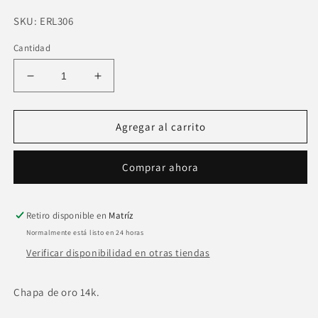
SKU:
SKU:
ERL306
Cantidad
Reducir
Aumentar
cantidad
cantidad
para
para
Anillo
Anillo
Agregar al carrito
ajustable
ajustable
liso
liso
Comprar ahora
sobre
sobre
con
con
corazon
corazon
Retiro disponible en
Matríz
Normalmente está listo en 24 horas
Verificar disponibilidad en otras tiendas
Chapa de oro 14k.