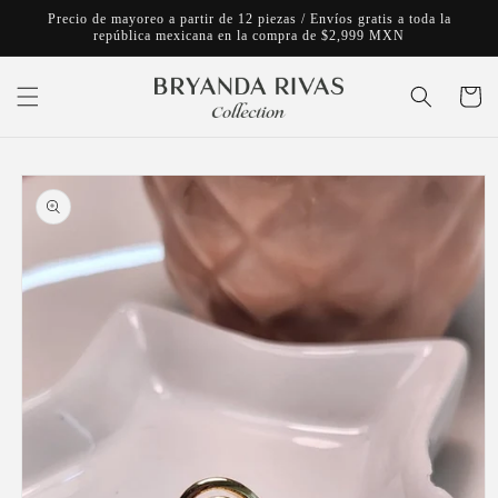
Ir
Precio de mayoreo a partir de 12 piezas / Envíos gratis a toda la
directamente
república mexicana en la compra de $2,999 MXN
al contenido
Carrito
Ir
directamente
a la
información
del producto