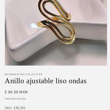
Abrir
elemento
BRYANDA RIVAS COLLECTION
multimedia
1
Anillo ajustable liso ondas
en
una
ventana
Precio
$ 90.00 MXN
modal
habitual
Impuesto incluido.
SKU:
SKU:
ERL295