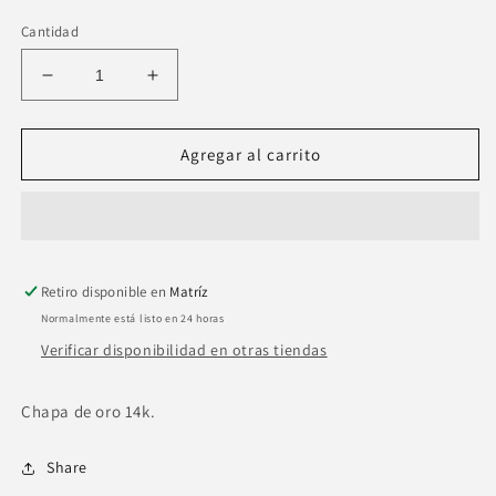
Cantidad
Reducir
Aumentar
cantidad
cantidad
para
para
Anillo
Anillo
Agregar al carrito
ajustable
ajustable
liso
liso
ondas
ondas
Retiro disponible en
Matríz
Normalmente está listo en 24 horas
Verificar disponibilidad en otras tiendas
Chapa de oro 14k.
Share