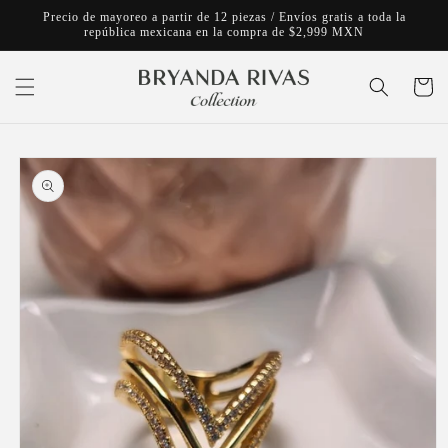
Ir
Precio de mayoreo a partir de 12 piezas / Envíos gratis a toda la
directamente
república mexicana en la compra de $2,999 MXN
al contenido
Carrito
Ir
directamente
a la
información
del producto