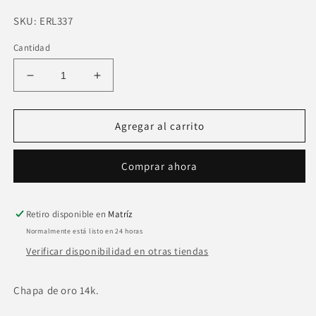
SKU:
SKU:
ERL337
Cantidad
Reducir
Aumentar
cantidad
cantidad
para
para
Anillo
Anillo
Agregar al carrito
ajustable
ajustable
lineas
lineas
Comprar ahora
delgadas
delgadas
zirconia
zirconia
en
en
pico
pico
Retiro disponible en
Matríz
Normalmente está listo en 24 horas
Verificar disponibilidad en otras tiendas
Chapa de oro 14k.