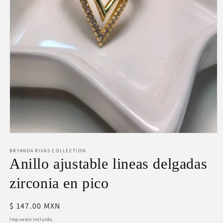
Abrir
elemento
BRYANDA RIVAS COLLECTION
multimedia
1
Anillo ajustable lineas delgadas
en
una
zirconia en pico
ventana
modal
Precio
$ 147.00 MXN
habitual
Impuesto incluido.