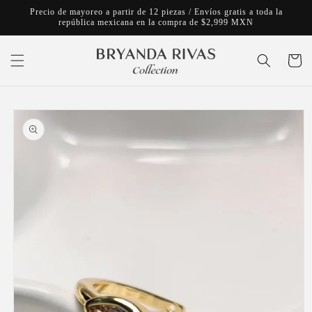
Ir
Precio de mayoreo a partir de 12 piezas / Envíos gratis a toda la
directamente
república mexicana en la compra de $2,999 MXN
al contenido
Carrito
Ir
directamente
a la
información
del producto