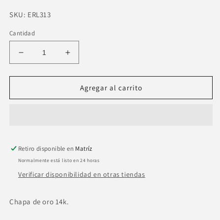
SKU:
SKU:
ERL313
Cantidad
Reducir
Aumentar
cantidad
cantidad
para
para
Anillo
Anillo
Agregar al carrito
ajustable
ajustable
delgado
delgado
oval
oval
bisel
bisel
Retiro disponible en
Matríz
Normalmente está listo en 24 horas
Verificar disponibilidad en otras tiendas
Chapa de oro 14k.