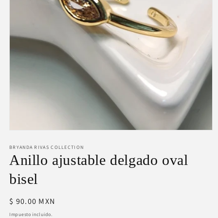
Abrir
elemento
BRYANDA RIVAS COLLECTION
multimedia
1
Anillo ajustable delgado oval
en
una
bisel
ventana
modal
Precio
$ 90.00 MXN
habitual
Impuesto incluido.