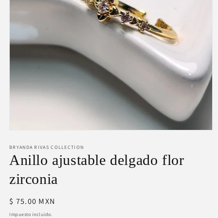
Abrir
elemento
BRYANDA RIVAS COLLECTION
multimedia
1
Anillo ajustable delgado flor
en
una
zirconia
ventana
modal
Precio
$ 75.00 MXN
habitual
Impuesto incluido.