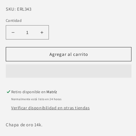
SKU:
SKU:
ERL343
Cantidad
Reducir
Aumentar
cantidad
cantidad
para
para
Anillo
Anillo
Agregar al carrito
ajustable
ajustable
delgado
delgado
flor
flor
zirconia
zirconia
Retiro disponible en
Matríz
Normalmente está listo en 24 horas
Verificar disponibilidad en otras tiendas
Chapa de oro 14k.