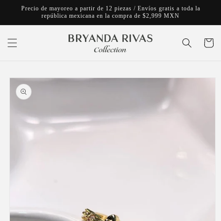
Ir
Precio de mayoreo a partir de 12 piezas / Envíos gratis a toda la
directamente
república mexicana en la compra de $2,999 MXN
al contenido
Carrito
Ir
directamente
a la
información
del producto