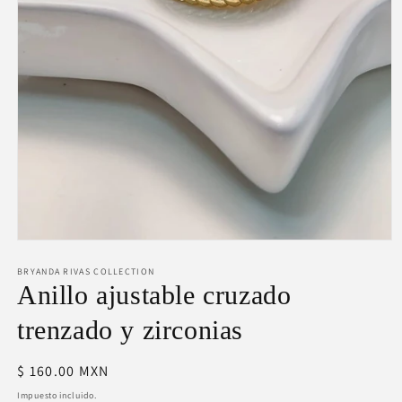
Abrir
elemento
BRYANDA RIVAS COLLECTION
multimedia
1
Anillo ajustable cruzado
en
una
trenzado y zirconias
ventana
modal
Precio
$ 160.00 MXN
habitual
Impuesto incluido.