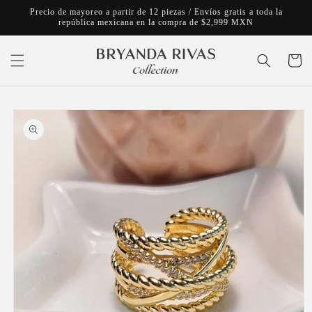
Ir
Precio de mayoreo a partir de 12 piezas / Envíos gratis a toda la
directamente
república mexicana en la compra de $2,999 MXN
al contenido
Carrito
Ir
directamente
a la
información
del producto