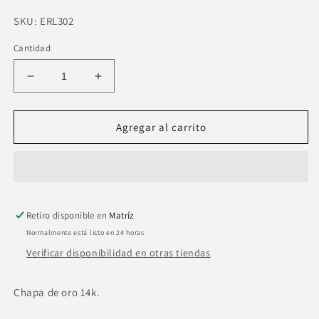
SKU:
SKU:
ERL302
Cantidad
Reducir
Aumentar
cantidad
cantidad
para
para
Anillo
Anillo
Agregar al carrito
ajustable
ajustable
cruzado
cruzado
trenzado
trenzado
y
y
zirconias
zirconias
Retiro disponible en
Matríz
Normalmente está listo en 24 horas
Verificar disponibilidad en otras tiendas
Chapa de oro 14k.