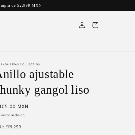
a compra de $2,999 MXN
Iniciar
Carrito
sesión
YANDA RIVAS COLLECTION
nillo ajustable
hunky gangol liso
ecio
 105.00 MXN
bitual
uesto incluido.
U:
U:
ERL299